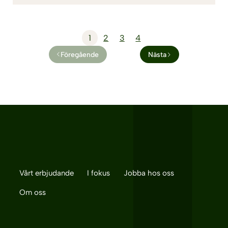
1
2
3
4
Föregående
Nästa
Vårt erbjudande
I fokus
Jobba hos oss
Om oss