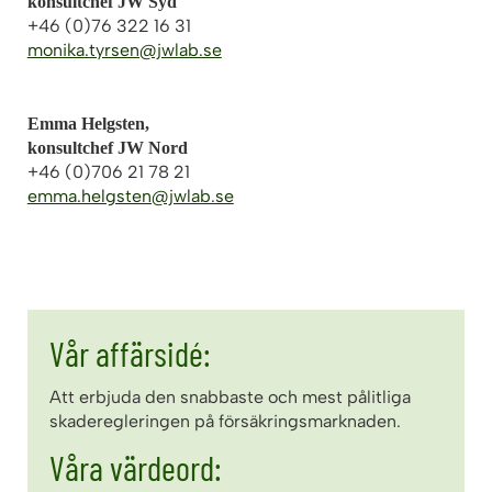
konsultchef JW Syd
+46 (0)76 322 16 31
monika.tyrsen@jwlab.se
Emma Helgsten,
konsultchef JW Nord
+46 (0)706 21 78 21
emma.helgsten@jwlab.se
Vår affärsidé:
Att erbjuda den snabbaste och mest pålitliga
skaderegleringen på försäkringsmarknaden.
Våra värdeord: